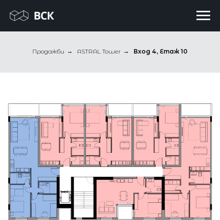
Продажби
→
ASTRAL Tower
→
Вход 4, Етаж 10